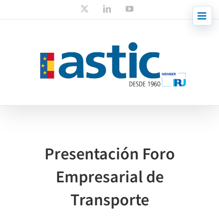
Skip
X
LinkedIn
YouTube
to
content
Presentación Foro
Empresarial de
Transporte