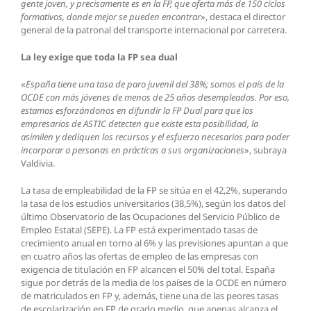
gente joven, y precisamente es en la FP, que oferta más de 150 ciclos
formativos, donde mejor se pueden encontrar
», destaca el director
general de la patronal del transporte internacional por carretera.
La ley exige que toda la FP sea dual
«
España tiene una tasa de paro juvenil del 38%; somos el país de la
OCDE con más jóvenes de menos de 25 años desempleados. Por eso,
estamos esforzándonos en difundir la FP Dual para que los
empresarios de ASTIC detecten que existe esta posibilidad, la
asimilen y dediquen los recursos y el esfuerzo necesarios para poder
incorporar a personas en prácticas a sus organizaciones
», subraya
Valdivia.
La tasa de empleabilidad de la FP se sitúa en el 42,2%, superando
la tasa de los estudios universitarios (38,5%), según los datos del
último Observatorio de las Ocupaciones del Servicio Público de
Empleo Estatal (SEPE). La FP está experimentado tasas de
crecimiento anual en torno al 6% y las previsiones apuntan a que
en cuatro años las ofertas de empleo de las empresas con
exigencia de titulación en FP alcancen el 50% del total. España
sigue por detrás de la media de los países de la OCDE en número
de matriculados en FP y, además, tiene una de las peores tasas
de escolarización en FP de grado medio, que apenas alcanza el