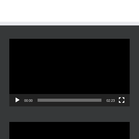
Reproductor
de
vídeo
00:00
02:23
Reproductor
de
vídeo